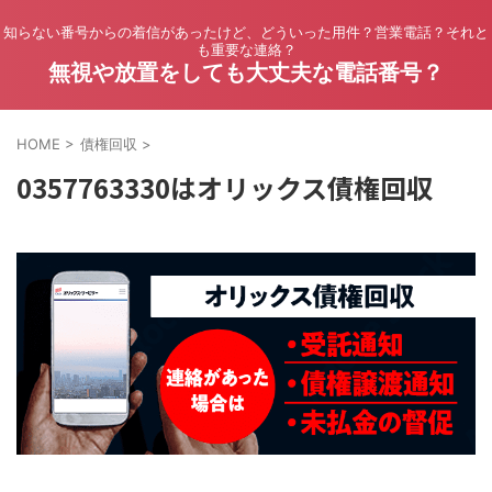
知らない番号からの着信があったけど、どういった用件？営業電話？それと
も重要な連絡？
無視や放置をしても大丈夫な電話番号？
HOME
>
債権回収
>
0357763330はオリックス債権回収