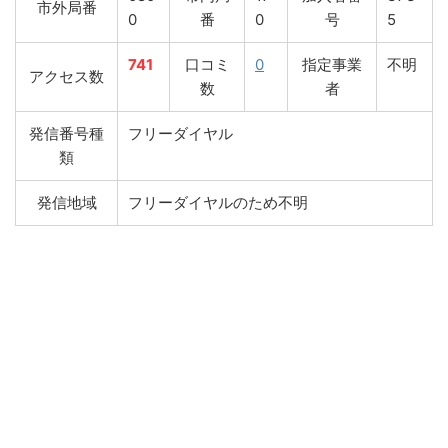
市外局番
0
番
0
号
5
741
口コミ
0
指定事業
不明
アクセス数
数
者
発信番号種
フリーダイヤル
類
発信地域
フリーダイヤルのため不明