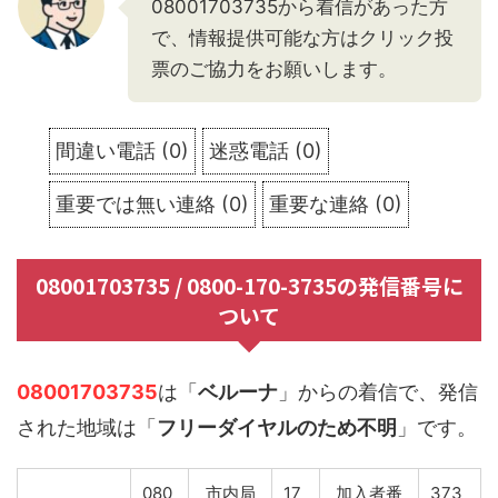
08001703735から着信があった方
で、情報提供可能な方はクリック投
票のご協力をお願いします。
間違い電話
(
0
)
迷惑電話
(
0
)
重要では無い連絡
(
0
)
重要な連絡
(
0
)
08001703735 / 0800-170-3735の発信番号に
ついて
08001703735
は「
ベルーナ
」からの着信で、発信
された地域は「
フリーダイヤルのため不明
」です。
080
市内局
17
加入者番
373