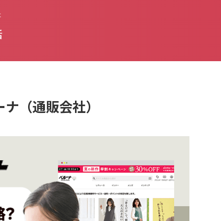
た
話
ベルーナ（通販会社）