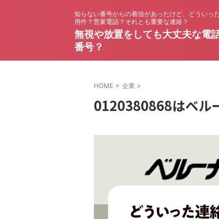
知らない番号からの着信があったけど、どういっ
用件？営業電話？それとも重要な連絡？
無視や放置をしても大丈夫な電
番号？
HOME
>
企業
>
0120380868は