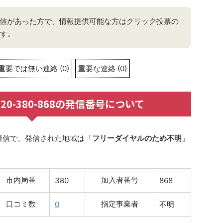
から着信があった方で、情報提供可能な方はクリック投票の
す。
重要では無い連絡
(
0
)
重要な連絡
(
0
)
 0120-380-868の発信番号について
着信で、発信された地域は「
フリーダイヤルのため不明
」
市内局番
加入者番号
380
868
口コミ数
指定事業者
0
不明