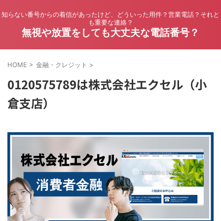
知らない番号からの着信があったけど、どういった用件？営業電話？それと
も重要な連絡？
無視や放置をしても大丈夫な電話番号？
HOME
>
金融・クレジット
>
0120575789は株式会社エクセル（小
倉支店）