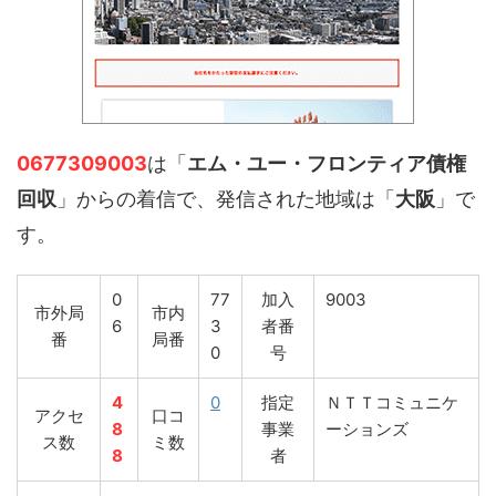
0677309003
は「
エム・ユー・フロンティア債権
回収
」からの着信で、発信された地域は「
大阪
」で
す。
0
77
加入
9003
市外局
市内
6
3
者番
番
局番
0
号
4
0
指定
ＮＴＴコミュニケ
アクセ
口コ
8
事業
ーションズ
ス数
ミ数
8
者