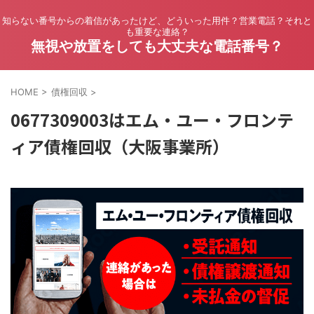
知らない番号からの着信があったけど、どういった用件？営業電話？それと
も重要な連絡？
無視や放置をしても大丈夫な電話番号？
HOME
>
債権回収
>
0677309003はエム・ユー・フロンテ
ィア債権回収（大阪事業所）