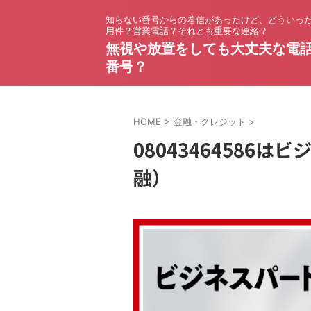
知らない番号からの着信があったけど、どういっ
用件？営業電話？それとも重要な連絡？
無視や放置をしても大丈夫な電
番号？
HOME
>
金融・クレジット
>
08043464586
融）