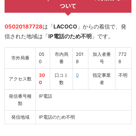
ついて
05020187728
は「
LACOCO
」からの着信で、発
信された地域は「
IP電話のため不明
」です。
05
市内局
201
加入者番
772
市外局番
0
番
8
号
8
30
口コミ
0
指定事業
不明
アクセス数
0
数
者
発信番号種
IP電話
類
発信地域
IP電話のため不明