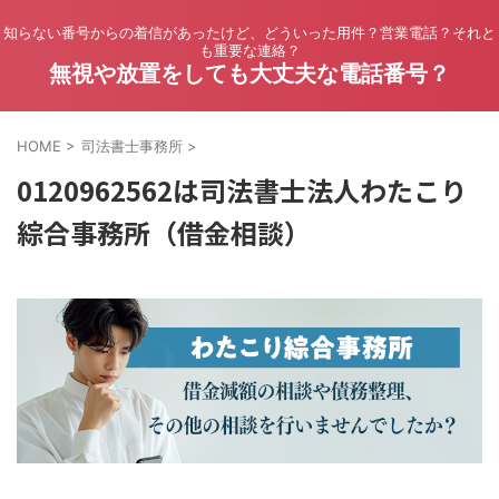
知らない番号からの着信があったけど、どういった用件？営業電話？それと
も重要な連絡？
無視や放置をしても大丈夫な電話番号？
HOME
>
司法書士事務所
>
0120962562は司法書士法人わたこり
綜合事務所（借金相談）