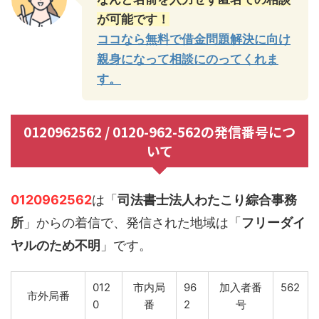
が可能です！
ココなら無料で借金問題解決に向け
親身になって相談にのってくれま
す。
0120962562 / 0120-962-562の発信番号につ
いて
0120962562
は「
司法書士法人わたこり綜合事務
所
」からの着信で、発信された地域は「
フリーダイ
ヤルのため不明
」です。
012
市内局
96
加入者番
562
市外局番
0
番
2
号