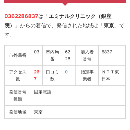
0362286837
は「
エミナルクリニック（銀座
院）
」からの着信で、発信された地域は「
東京
」で
す。
03
市内局
62
加入者
6837
市外局番
番
28
番号
アクセス
26
口コミ
0
指定事
ＮＴＴ東
数
7
数
業者
日本
発信番号
固定電話
種類
発信地域
東京