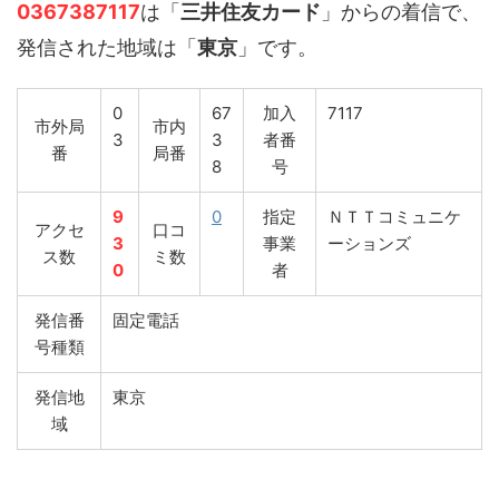
0367387117
は「
三井住友カード
」からの着信で、
発信された地域は「
東京
」です。
0
67
加入
7117
市外局
市内
3
3
者番
番
局番
8
号
9
0
指定
ＮＴＴコミュニケ
アクセ
口コ
3
事業
ーションズ
ス数
ミ数
0
者
発信番
固定電話
号種類
発信地
東京
域