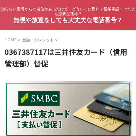
知らない番号からの着信があったけど、どういった用件？営業電話？それと
も重要な連絡？
無視や放置をしても大丈夫な電話番号？
HOME
>
金融・クレジット
>
0367387117は三井住友カード（信用
管理部）督促