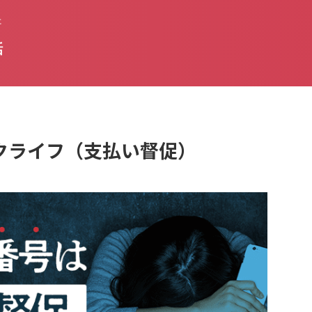
た
話
リンクライフ（支払い督促）