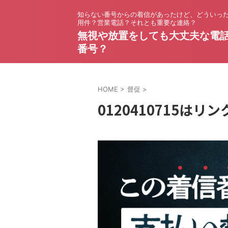
知らない番号からの着信があったけど、どういっ
用件？営業電話？それとも重要な連絡？
無視や放置をしても大丈夫な電
番号？
HOME
>
督促
>
0120410715は