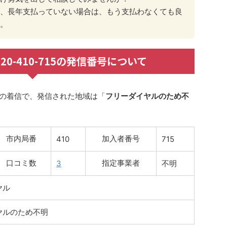
、長年支払っていない場合は、もう支払わなくても良
。
 0120-410-715の発信番号について
の着信で、発信された地域は「
フリーダイヤルのため不
市内局番
加入者番号
410
715
口コミ数
指定事業者
3
不明
ヤル
ヤルのため不明