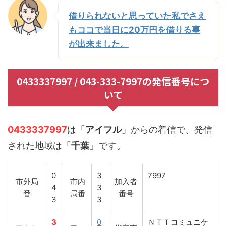
借りられないと思っていた私でさえ
もココで当日に20万円を借りる事
が出来ました。
0433337997 / 043-333-7997の発信番号につ
いて
0433337997
は「
アイフル
」からの着信で、発信
された地域は「
千葉
」です。
0
3
7997
市外局
市内
加入者
4
3
番
局番
番号
3
3
3
0
ＮＴＴコミュニケ