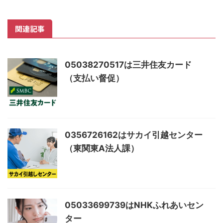
関連記事
05038270517は三井住友カード
（支払い督促）
0356726162はサカイ引越センター
（東関東A法人課）
05033699739はNHKふれあいセン
ター