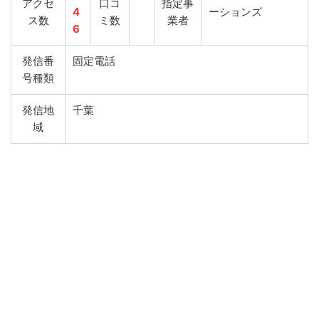
アクセ
口コ
指定事
4
ーションズ
ス数
ミ数
業者
6
発信番
固定電話
号種類
発信地
千葉
域