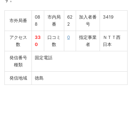
08
市内局
62
加入者番
3419
市外局番
8
番
2
号
アクセス
33
口コミ
0
指定事業
ＮＴＴ西
数
0
数
者
日本
発信番号
固定電話
種類
発信地域
徳島