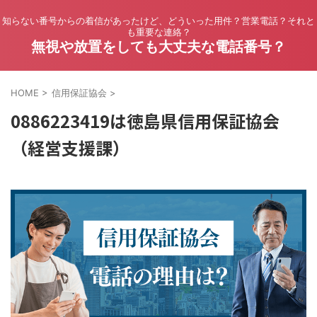
知らない番号からの着信があったけど、どういった用件？営業電話？それと
も重要な連絡？
無視や放置をしても大丈夫な電話番号？
HOME
>
信用保証協会
>
0886223419は徳島県信用保証協会
（経営支援課）