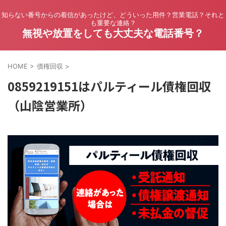
知らない番号からの着信があったけど、どういった用件？営業電話？それと
も重要な連絡？
無視や放置をしても大丈夫な電話番号？
HOME
>
債権回収
>
0859219151はパルティール債権回収
（山陰営業所）