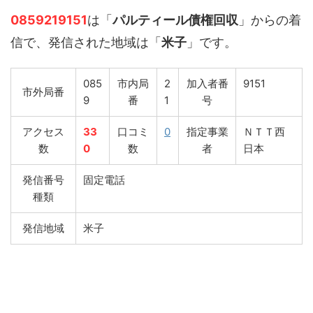
0859219151
は「
パルティール債権回収
」からの着
信で、発信された地域は「
米子
」です。
085
市内局
2
加入者番
9151
市外局番
9
番
1
号
アクセス
33
口コミ
0
指定事業
ＮＴＴ西
数
0
数
者
日本
発信番号
固定電話
種類
発信地域
米子