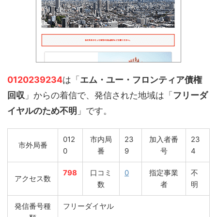
0120239234
は「
エム・ユー・フロンティア債権
回収
」からの着信で、発信された地域は「
フリーダ
イヤルのため不明
」です。
012
市内局
23
加入者番
23
市外局番
0
番
9
号
4
798
口コミ
0
指定事業
不
アクセス数
数
者
明
発信番号種
フリーダイヤル