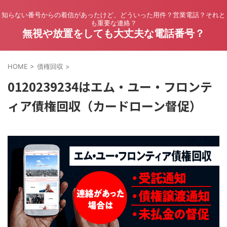
知らない番号からの着信があったけど、どういった用件？営業電話？それと
も重要な連絡？
無視や放置をしても大丈夫な電話番号？
HOME
>
債権回収
>
0120239234はエム・ユー・フロンテ
ィア債権回収（カードローン督促）