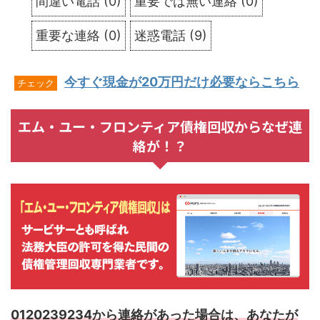
間違い電話
(
0
)
重要では無い連絡
(
0
)
重要な連絡
(
0
)
迷惑電話
(
9
)
今すぐ現金が20万円だけ必要ならこちら
チェック
エム・ユー・フロンティア債権回収からなぜ連
絡が！？
0120239234から連絡があった場合は、あなたが