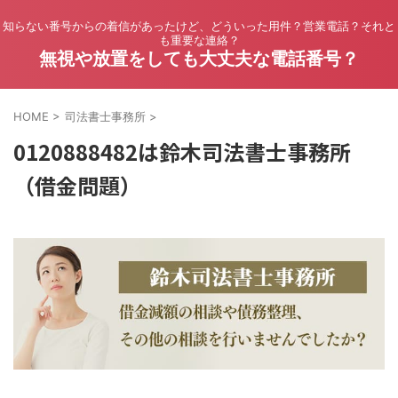
知らない番号からの着信があったけど、どういった用件？営業電話？それと
も重要な連絡？
無視や放置をしても大丈夫な電話番号？
HOME
>
司法書士事務所
>
0120888482は鈴木司法書士事務所
（借金問題）