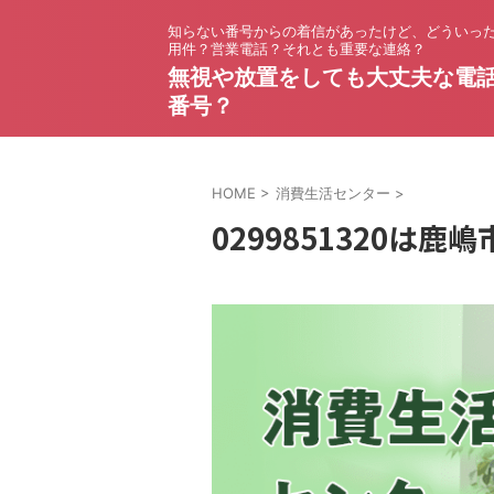
知らない番号からの着信があったけど、どういっ
用件？営業電話？それとも重要な連絡？
無視や放置をしても大丈夫な電
番号？
HOME
>
消費生活センター
>
0299851320は