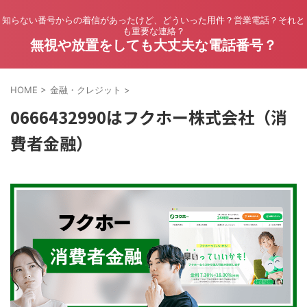
知らない番号からの着信があったけど、どういった用件？営業電話？それと
も重要な連絡？
無視や放置をしても大丈夫な電話番号？
HOME
>
金融・クレジット
>
0666432990はフクホー株式会社（消
費者金融）