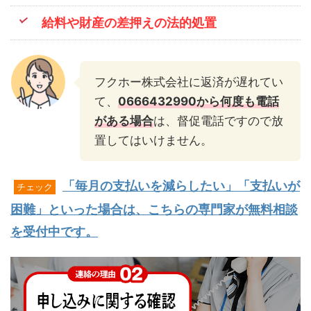
給料や財産の差押えの法的処置
フクホー株式会社に返済が遅れてい
て、
0666432990から何度も電話
がある場合
は、督促電話ですので放
置してはいけません。
「毎月の支払いを減らしたい」「支払いが
チェック
困難」といった場合は、こちらの専門家が無料相談
を受付中です。